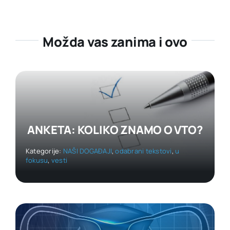
Možda vas zanima i ovo
ANKETA: KOLIKO ZNAMO O VTO?
Kategorije:
NAŠI DOGAĐAJI
,
odabrani tekstovi
,
u
fokusu
,
vesti