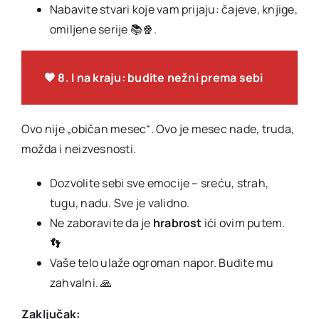
Nabavite stvari koje vam prijaju: čajeve, knjige,
omiljene serije 📚🍿.
🧡 8. I na kraju: budite nežni prema sebi
Ovo nije „običan mesec“. Ovo je mesec nade, truda,
možda i neizvesnosti.
Dozvolite sebi sve emocije – sreću, strah,
tugu, nadu. Sve je validno.
Ne zaboravite da je
hrabrost
ići ovim putem.
👣
Vaše telo ulaže ogroman napor. Budite mu
zahvalni. 🙏
Zaključak: