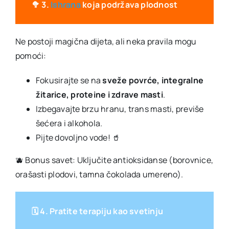
🥦 3.
Ishrana
koja podržava plodnost
Ne postoji magična dijeta, ali neka pravila mogu
pomoći:
Fokusirajte se na
sveže povrće, integralne
žitarice, proteine i zdrave masti
.
Izbegavajte brzu hranu, trans masti, previše
šećera i alkohola.
Pijte dovoljno vode! 🥤
🫐 Bonus savet: Uključite antioksidanse (borovnice,
orašasti plodovi, tamna čokolada umereno).
🗓️ 4. Pratite terapiju kao svetinju