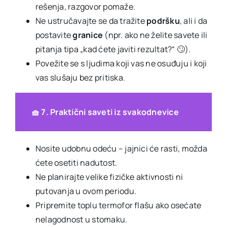
rešenja, razgovor pomaže.
Ne ustručavajte se da tražite
podršku
, ali i da
postavite
granice
(npr. ako ne želite savete ili
pitanja tipa „kad ćete javiti rezultat?“ 🙄).
Povežite se s ljudima koji vas ne osuđuju i koji
vas slušaju bez pritiska.
🧺 7. Praktični saveti iz svakodnevice
Nosite udobnu odeću – jajnici će rasti, možda
ćete osetiti nadutost.
Ne planirajte velike fizičke aktivnosti ni
putovanja u ovom periodu.
Pripremite toplu termofor flašu ako osećate
nelagodnost u stomaku.