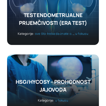
TEST ENDOMETRIJALNE
PRIJEMČIVOSTI (ERA TEST)
Kategorije:
sve što treba da znate o...
,
u fokusu
HSG/HYCOSY – PROHODNOST
JAJOVODA
Kategorije:
u fokusu