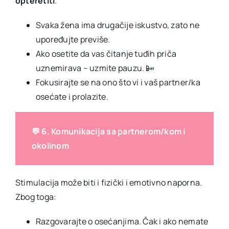
opteretiti
.
Svaka žena ima drugačije iskustvo, zato ne
upoređujte previše.
Ako osetite da vas čitanje tuđih priča
uznemirava – uzmite pauzu. 📴
Fokusirajte se na ono što vi i vaš partner/ka
osećate i prolazite.
💬 6. Komunikacija sa partnerom/kom i
okolinom
Stimulacija može biti i fizički i emotivno naporna.
Zbog toga:
Razgovarajte o osećanjima. Čak i ako nemate