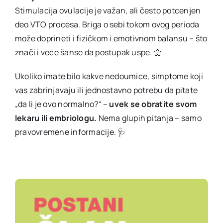
Stimulacija ovulacije je važan, ali često potcenjen
deo VTO procesa. Briga o sebi tokom ovog perioda
može doprineti i fizičkom i emotivnom balansu – što
znači i veće šanse da postupak uspe. 🌼
Ukoliko imate bilo kakve nedoumice, simptome koji
vas zabrinjavaju ili jednostavno potrebu da pitate
„da li je ovo normalno?“ –
uvek se obratite svom
lekaru ili embriologu.
Nema glupih pitanja – samo
pravovremene informacije. 🩺