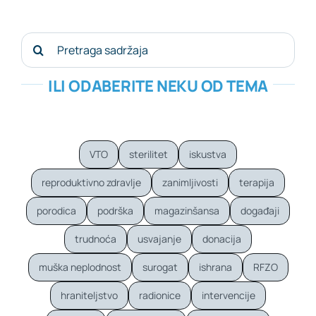
Search
for:
ILI ODABERITE NEKU OD TEMA
VTO
sterilitet
iskustva
reproduktivno zdravlje
zanimljivosti
terapija
porodica
podrška
magazinšansa
događaji
trudnoća
usvajanje
donacija
muška neplodnost
surogat
ishrana
RFZO
hraniteljstvo
radionice
intervencije