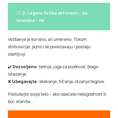
🧘‍♀️ 2. Lagana fizička aktivnost – da,
teretana – ne
Vežbanje je korisno, ali umereno. Tokom
stimulacije, jajnici se povećavaju i postaju
osetljiviji.
✔️
Dozvoljeno
: šetnje, joga za plodnost, blago
istezanje.
❌
Izbegavajte
: skakanje, trčanje, dizanje tegova.
Poslušajte svoje telo – ako osećate nelagodnost ili
bol, stanite.