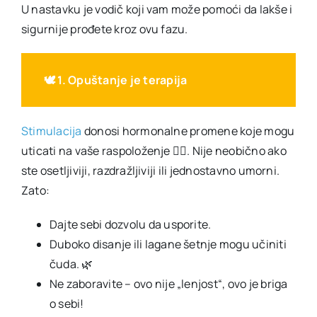
U nastavku je vodič koji vam može pomoći da lakše i
sigurnije prođete kroz ovu fazu.
🕊️ 1. Opuštanje je terapija
Stimulacija
donosi hormonalne promene koje mogu
uticati na vaše raspoloženje 😵‍💫. Nije neobično ako
ste osetljiviji, razdražljiviji ili jednostavno umorni.
Zato:
Dajte sebi dozvolu da usporite.
Duboko disanje ili lagane šetnje mogu učiniti
čuda. 🌿
Ne zaboravite – ovo nije „lenjost“, ovo je briga
o sebi!