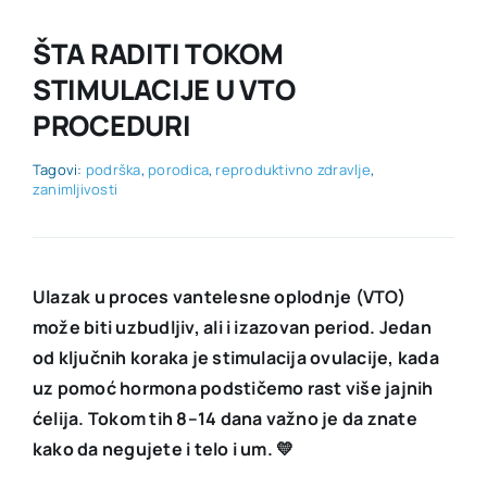
KONTAKT
ŠTA RADITI TOKOM
STIMULACIJE U VTO
PROCEDURI
Tagovi:
podrška
,
porodica
,
reproduktivno zdravlje
,
zanimljivosti
Ulazak u proces vantelesne oplodnje (VTO)
može biti uzbudljiv, ali i izazovan period. Jedan
od ključnih koraka je stimulacija ovulacije, kada
uz pomoć hormona podstičemo rast više jajnih
ćelija. Tokom tih 8–14 dana važno je da znate
kako da negujete i telo i um. 💛