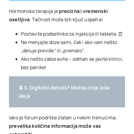
Hormonska terapija je
precizna i vremenski
osetljiva
. Tačnost može biti ključ uspeha!
Postavite podsetnike za injekcije ili tablete. ⏰
Ne menjajte doze sami, čak i ako vam nešto
„deluje previše“ ili „premalo“.
Ako nešto zaboravite – odmah se javite klinici,
bez panike!
📵 5. Digitalni detoks? Možda i nije loša
ideja
Iako je forum podrške zlatan u nekim trenucima,
prevelika količina informacija može vas