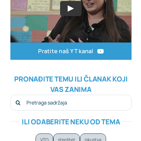
Pratite naš YT kanal
PRONAĐITE TEMU ILI ČLANAK KOJI
VAS ZANIMA
Search
for:
ILI ODABERITE NEKU OD TEMA
VTO
sterilitet
iskustva