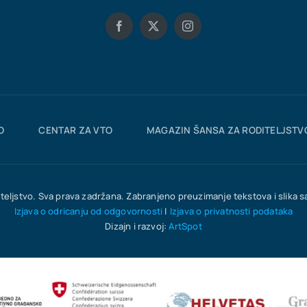
O
CENTAR ZA VTO
MAGAZIN ŠANSA ZA RODITELJSTV
iteljstvo. Sva prava zadržana. Zabranjeno preuzimanje tekstova i slika s
Izjava o odricanju od odgovornosti
|
Izjava o privatnosti podataka
Dizajn i razvoj:
ArtSpot