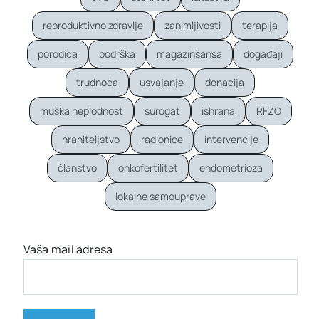
reproduktivno zdravlje
zanimljivosti
terapija
porodica
podrška
magazinšansa
događaji
trudnoća
usvajanje
donacija
muška neplodnost
surogat
ishrana
RFZO
hraniteljstvo
radionice
intervencije
članstvo
onkofertilitet
endometrioza
lokalne samouprave
Vaša mail adresa