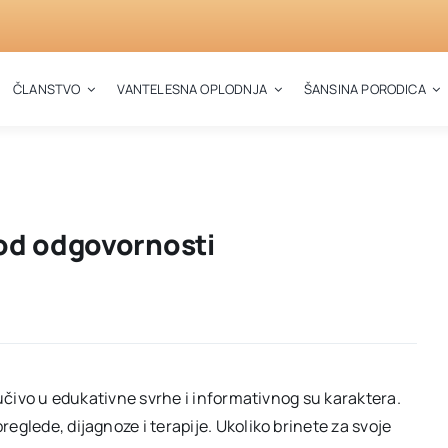
ČLANSTVO
VANTELESNA OPLODNJA
ŠANSINA PORODICA
 od odgovornosti
jučivo u edukativne svrhe i informativnog su karaktera.
eglede, dijagnoze i terapije. Ukoliko brinete za svoje