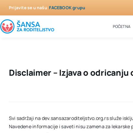
Skip
Prijavite se u našu
FACEBOOK grupu
to
content
POČETNA
Disclaimer – Izjava o odricanju
Svi sadržaji na dev.sansazaroditeljstvo.org.rs služe iskl
Navedene informacije i saveti nisu zamena za lekarske pr