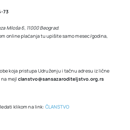
6-73
za Miloša 6, 11000 Beograd.
kom online plaćanja tu upišite samo mesec/godina,
obe koja pristupa Udruženju i tačnu adresu iz lične
i na mejl
clanstvo@sansazaroditeljstvo.org.rs
edati klikom na link:
ČLANSTVO