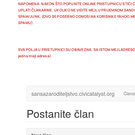
NAPOMENA
:
NAKON ŠTO POPUNITE ONLINE PRISTUPNICU STIĆI Ć
UPLATI ČLANARINE. UKOLIKO NE VIDITE MEJL U PRIJEMNOM SAN
SPAM/JUNK. (OVO SE POSEBNO ODNOSI NA KORISNIKE YAHOO MEJ
SPAMU).
SVA POLJA U PRISTUPNICI SU OBAVEZNA. SA ISTOM MEJL ADRESO
jedna mejl adresa).