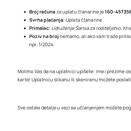
Broj računa
za uplatu članarine je
160-45735
Svrha plaćanja:
Uplata članarine
Primalac:
Udruženje Šansa za roditeljstvo, Kne
Poziv na broj
nemamo, ali ako vam traže prili
npr. 1/2024.
Molimo Vas da na uplatnici upišete: ime i prezime os
karte! Uplatnicu slikanu ili skeniranu možete poslat
Sve ostale detalje u vezi sa učlanjenjem možete pogl