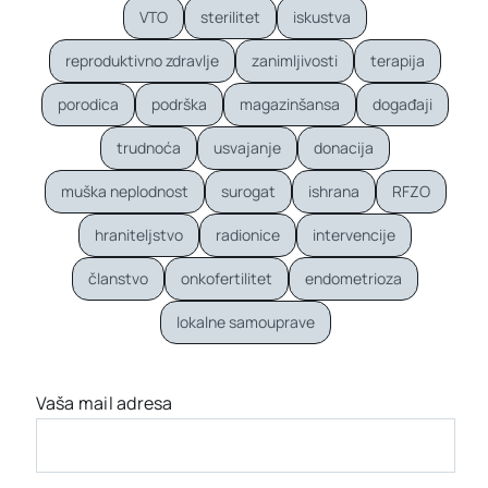
VTO
sterilitet
iskustva
reproduktivno zdravlje
zanimljivosti
terapija
porodica
podrška
magazinšansa
događaji
trudnoća
usvajanje
donacija
muška neplodnost
surogat
ishrana
RFZO
hraniteljstvo
radionice
intervencije
članstvo
onkofertilitet
endometrioza
lokalne samouprave
Vaša mail adresa