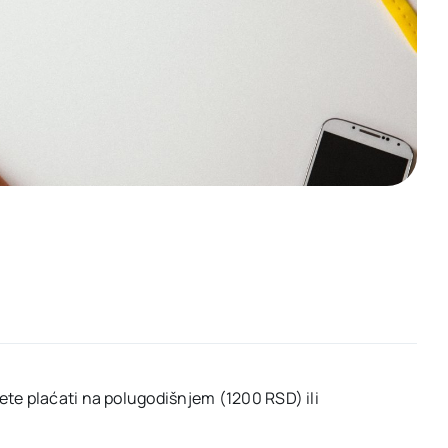
te plaćati na polugodišnjem (1200 RSD) ili