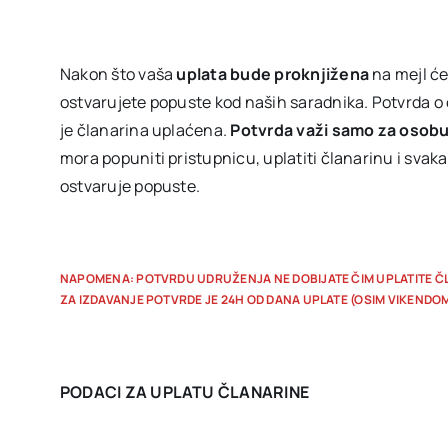
Nakon što vaša
uplata bude proknjižena
na mejl će
ostvarujete popuste kod naših saradnika. Potvrda o 
je članarina uplaćena.
Potvrda važi samo za osobu k
mora popuniti pristupnicu, uplatiti članarinu i sva
ostvaruje popuste.
NAPOMENA: POTVRDU UDRUŽENJA NE DOBIJATE ČIM UPLATITE Č
ZA IZDAVANJE POTVRDE JE 24H OD DANA UPLATE (OSIM VIKENDOM
PODACI ZA UPLATU ČLANARINE