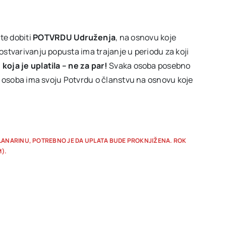
te dobiti
POTVRDU Udruženja
, na osnovu koje
ostvarivanju popusta ima trajanje u periodu za koji
oja je uplatila – ne za par!
Svaka osoba posebno
ka osoba ima svoju Potvrdu o članstvu na osnovu koje
LANARINU, POTREBNO JE DA UPLATA BUDE PROKNJIŽENA. ROK
).