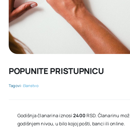
POPUNITE PRISTUPNICU
Tagovi:
članstvo
Godišnja članarina iznosi
2400
RSD. Članarinu može
godišnjem nivou, u bilo kojoj pošti, banci ili online.