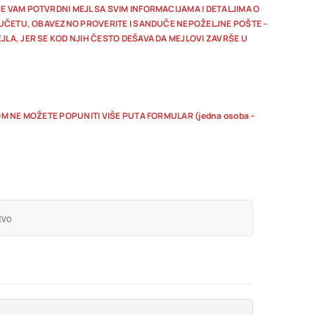
E VAM POTVRDNI MEJL SA SVIM INFORMACIJAMA I DETALJIMA O
DUČETU, OBAVEZNO PROVERITE I SANDUČE NEPOŽELJNE POŠTE –
LA, JER SE KOD NJIH ČESTO DEŠAVA DA MEJLOVI ZAVRŠE U
M NE MOŽETE POPUNITI VIŠE PUTA FORMULAR (jedna osoba –