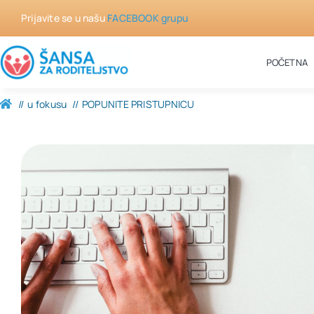
Skip
Prijavite se u našu
FACEBOOK grupu
to
content
POČETNA
u fokusu
POPUNITE PRISTUPNICU