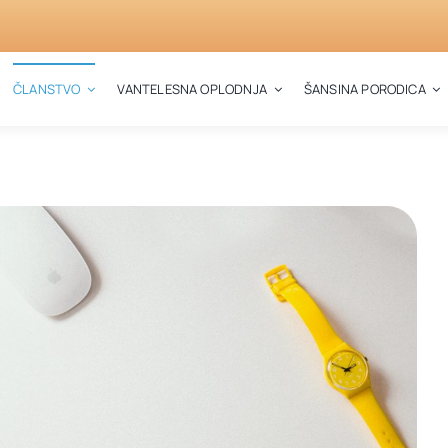
ČLANSTVO
VANTELESNA OPLODNJA
ŠANSINA PORODICA