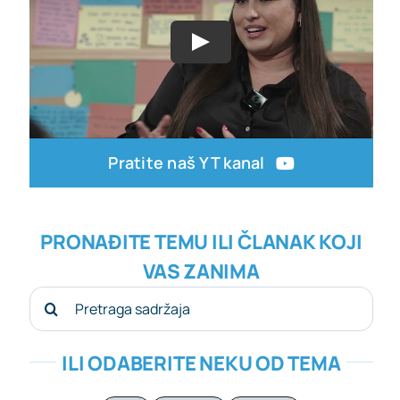
Pratite naš YT kanal
PRONAĐITE TEMU ILI ČLANAK KOJI
VAS ZANIMA
Search
for:
ILI ODABERITE NEKU OD TEMA