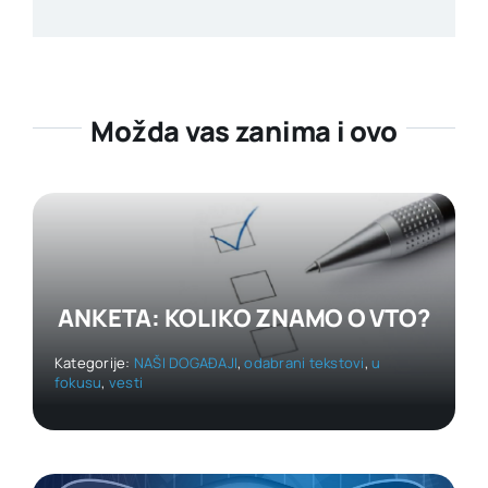
Možda vas zanima i ovo
ANKETA: KOLIKO ZNAMO O VTO?
Kategorije:
NAŠI DOGAĐAJI
,
odabrani tekstovi
,
u
fokusu
,
vesti