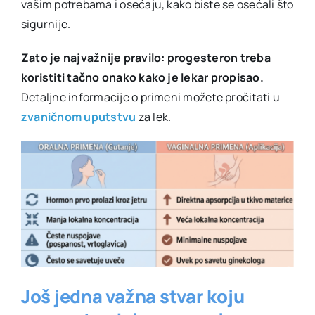
vašim potrebama i osećaju, kako biste se osećali što
sigurnije.
Zato je najvažnije pravilo: progesteron treba
koristiti tačno onako kako je lekar propisao.
Detaljne informacije o primeni možete pročitati u
zvaničnom uputstvu
za lek.
Još jedna važna stvar koju