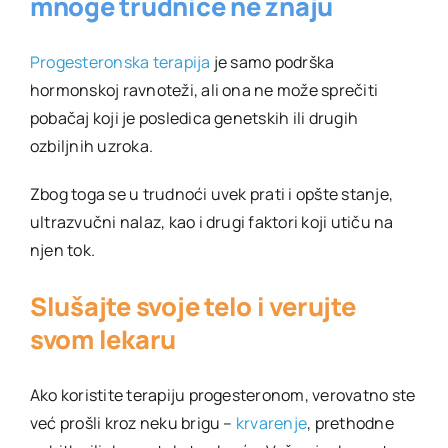
mnoge trudnice ne znaju
Progesteronska terapija
je samo podrška
hormonskoj ravnoteži, ali ona ne može sprečiti
pobačaj koji je posledica genetskih ili drugih
ozbiljnih uzroka.
Zbog toga se u trudnoći uvek prati i opšte stanje,
ultrazvučni nalaz, kao i drugi faktori koji utiču na
njen tok.
Slušajte svoje telo i verujte
svom lekaru
Ako koristite terapiju progesteronom, verovatno ste
već prošli kroz neku brigu –
krvarenje
, prethodne