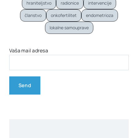
hraniteljstvo
radionice
intervencije
članstvo
onkofertilitet
endometrioza
lokalne samouprave
Vaša mail adresa