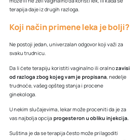
može ili ne želi vaginalno da koristi lek, ili kada se
terapija daje iz drugih razloga.
Koji način primene leka je bolji?
Ne postoji jedan, univerzalan odgovor koji važi za
svaku trudnicu.
Da li ćete terapiju koristiti vaginalno ili oralno
zavisi
od razloga zbog kojeg vam je propisana
, nedelje
trudnoće, vašeg opšteg stanja i procene
ginekologa.
U nekim slučajevima, lekar može proceniti da je za
vas najbolja opcija
progesteron u obliku injekcija.
Suština je da se terapija često može prilagoditi