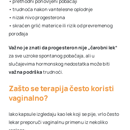
• prethodni ponovljeni pobačaji
• trudnoća nakon vantelesne oplodnje
• nizak nivo progesterona
• skraćen grlić materice ili rizik od prevremenog
porođaja
Važno je znati da progesteron nije „čarobni lek“
za sve uzroke spontanog pobačaja, ali u
slučajevima hormonskog nedostatka može biti
važna podrška
trudnoći.
Zašto se terapija često koristi
vaginalno?
Iako kapsule izgledaju kao lek koji se pije, vrlo često
lekar preporuči vaginalnu primenu iz nekoliko