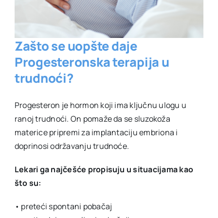
Zašto se uopšte daje
Progesteronska terapija u
trudnoći?
Progesteron je hormon koji ima ključnu ulogu u
ranoj trudnoći. On pomaže da se sluzokoža
materice pripremi za implantaciju embriona i
doprinosi održavanju trudnoće.
Lekari ga najčešće propisuju u situacijama kao
što su:
• preteći spontani pobačaj