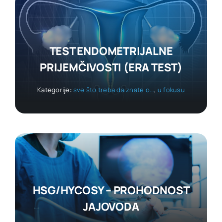
TEST ENDOMETRIJALNE
PRIJEMČIVOSTI (ERA TEST)
Kategorije:
sve što treba da znate o...
,
u fokusu
HSG/HYCOSY – PROHODNOST
JAJOVODA