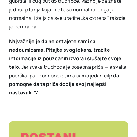
gubitke ili dug put do trudnoće. Važno je da znate
jedno: pitanja koja imate su normalna, briga je
normalna, i želja da sve uradite „kako treba“ takođe
je normalna.
Najvažnije je da ne ostajete sami sa
nedoumicama. Pitajte svog lekara, tražite
informacije iz pouzdanih izvora i slušajte svoje
telo.
Jer svaka trudnoća je posebna priča — a svaka
podrška, pa i hormonska, ima samo jedan cilj:
da
pomogne da ta priča dobije svoj najlepši
nastavak.
💛