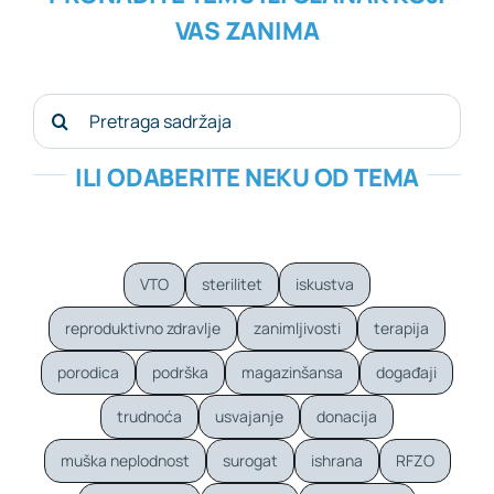
VAS ZANIMA
Search
for:
ILI ODABERITE NEKU OD TEMA
VTO
sterilitet
iskustva
reproduktivno zdravlje
zanimljivosti
terapija
porodica
podrška
magazinšansa
događaji
trudnoća
usvajanje
donacija
muška neplodnost
surogat
ishrana
RFZO