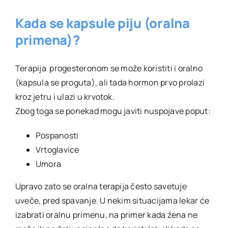
Kada se kapsule piju (oralna
primena)?
Terapija progesteronom se može koristiti i oralno
(kapsula se proguta), ali tada hormon prvo prolazi
kroz jetru i ulazi u krvotok.
Zbog toga se ponekad mogu javiti nuspojave poput:
Pospanosti
Vrtoglavice
Umora
Upravo zato se oralna terapija često savetuje
uveče, pred spavanje. U nekim situacijama lekar će
izabrati oralnu primenu, na primer kada žena ne