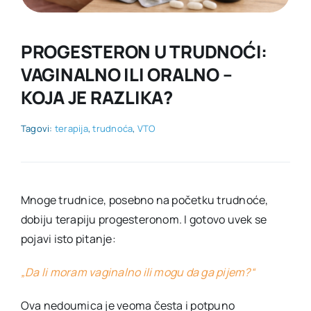
KONTAKT
PROGESTERON U TRUDNOĆI:
VAGINALNO ILI ORALNO –
KOJA JE RAZLIKA?
Tagovi:
terapija
,
trudnoća
,
VTO
Mnoge trudnice, posebno na početku trudnoće,
dobiju terapiju progesteronom. I gotovo uvek se
pojavi isto pitanje:
„Da li moram vaginalno ili mogu da ga pijem?“
Ova nedoumica je veoma česta i potpuno