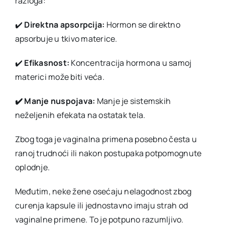
razloga:
✔️
Direktna apsorpcija:
Hormon se direktno
apsorbuje u tkivo materice.
✔️
​Efikasnost:
Koncentracija hormona u samoj
materici može biti veća.
✔️​ Manje nuspojava:
Manje je sistemskih
neželjenih efekata na ostatak tela.
Zbog toga je vaginalna primena posebno česta u
ranoj trudnoći ili nakon postupaka potpomognute
oplodnje.
Međutim, neke žene osećaju nelagodnost zbog
curenja kapsule ili jednostavno imaju strah od
vaginalne primene. To je potpuno razumljivo.