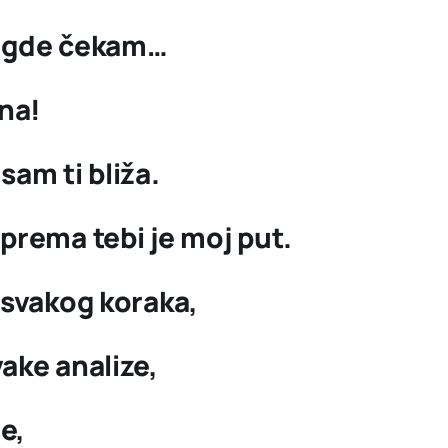
, gde čekam…
na!
sam ti bliža.
prema tebi je moj put.
 svakog koraka,
ake analize,
e,