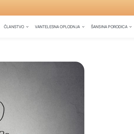
ČLANSTVO
VANTELESNA OPLODNJA
ŠANSINA PORODICA