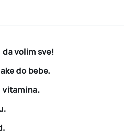
da volim sve!
rake do bebe.
 vitamina.
u.
d.