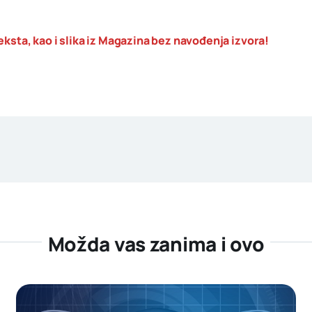
eksta, kao i slika iz Magazina bez navođenja izvora!
Možda vas zanima i ovo