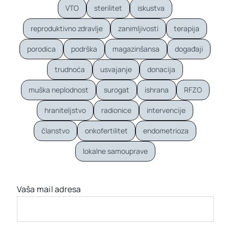
VTO
sterilitet
iskustva
reproduktivno zdravlje
zanimljivosti
terapija
porodica
podrška
magazinšansa
događaji
trudnoća
usvajanje
donacija
muška neplodnost
surogat
ishrana
RFZO
hraniteljstvo
radionice
intervencije
članstvo
onkofertilitet
endometrioza
lokalne samouprave
Vaša mail adresa