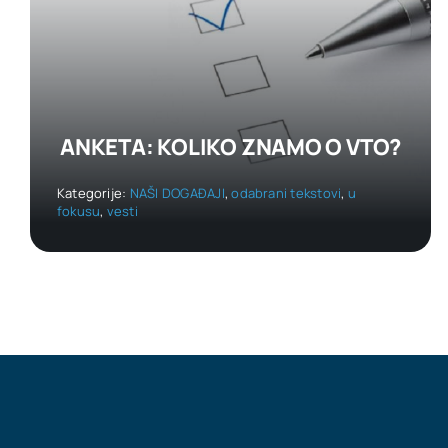
ANKETA: KOLIKO ZNAMO O VTO?
Kategorije:
NAŠI DOGAĐAJI
,
odabrani tekstovi
,
u
fokusu
,
vesti