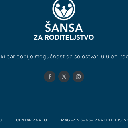
ki par dobije mogućnost da se ostvari u ulozi rod
O
CENTAR ZA VTO
MAGAZIN ŠANSA ZA RODITELJSTV