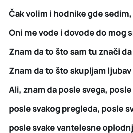
Čak volim i hodnike gde sedim
Oni me vode i dovode do mog s
Znam da to što sam tu znači da 
Znam da to što skupljam ljubav 
Ali, znam da posle svega, posle
posle svakog pregleda, posle sv
posle svake vantelesne oplodnj