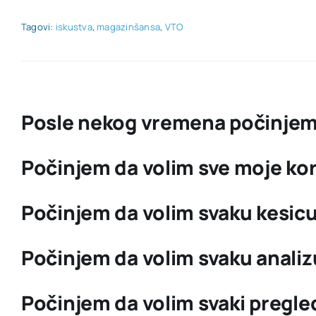
Tagovi:
iskustva
,
magazinšansa
,
VTO
Posle nekog vremena počinjem 
Počinjem da volim sve moje ko
Počinjem da volim svaku kesicu
Počinjem da volim svaku analiz
Počinjem da volim svaki pregle