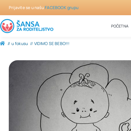
Skip
Prijavite se u našu
FACEBOOK grupu
to
content
POČETNA
u fokusu
VIDIMO SE BEBO!!!