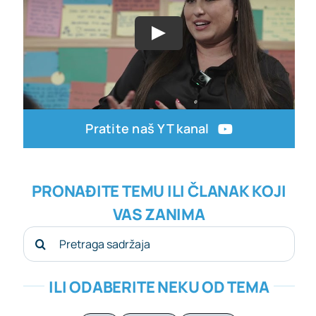
Pratite naš YT kanal
PRONAĐITE TEMU ILI ČLANAK KOJI
VAS ZANIMA
Search
for:
ILI ODABERITE NEKU OD TEMA