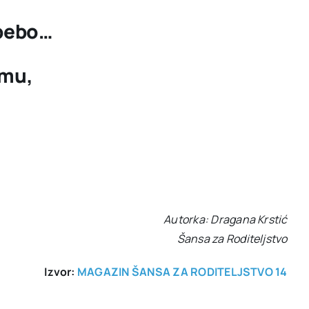
a bebo…
emu,
Autorka: Dragana Krstić
Šansa za Roditeljstvo
Izvor:
MAGAZIN ŠANSA ZA RODITELJSTVO 14