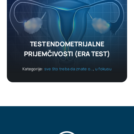
TEST ENDOMETRIJALNE
PRIJEMČIVOSTI (ERA TEST)
Kategorije:
sve što treba da znate o...
,
u fokusu