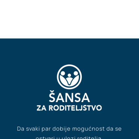
Da svaki par dobije mogućnost da se
ostvari u ulozi roditelja.