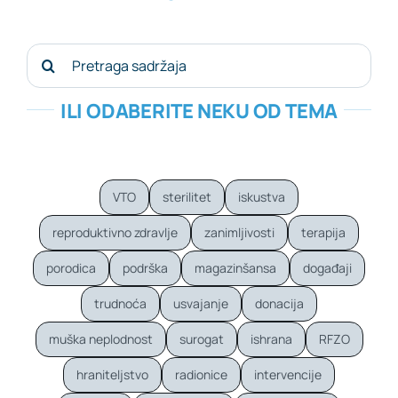
Search
for:
ILI ODABERITE NEKU OD TEMA
VTO
sterilitet
iskustva
reproduktivno zdravlje
zanimljivosti
terapija
porodica
podrška
magazinšansa
događaji
trudnoća
usvajanje
donacija
muška neplodnost
surogat
ishrana
RFZO
hraniteljstvo
radionice
intervencije