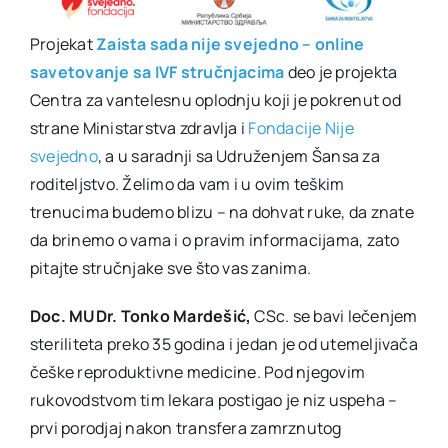
Projekat
Zaista sada nije svejedno – online
savetovanje sa IVF stručnjacima
deo je projekta
Centra za vantelesnu oplodnju koji je pokrenut od
strane Ministarstva zdravlja i
Fondacije Nije
svejedno
, a u saradnji sa Udruženjem Šansa za
roditeljstvo. Želimo da vam i u ovim teškim
trenucima budemo blizu – na dohvat ruke, da znate
da brinemo o vama i o pravim informacijama, zato
pitajte stručnjake sve što vas zanima.
Doc. MUDr. Tonko Mardešić,
CSc. se bavi lečenjem
steriliteta preko 35 godina i jedan je od utemeljivača
češke reproduktivne medicine. Pod njegovim
rukovodstvom tim lekara postigao je niz uspeha –
prvi porodjaj nakon transfera zamrznutog