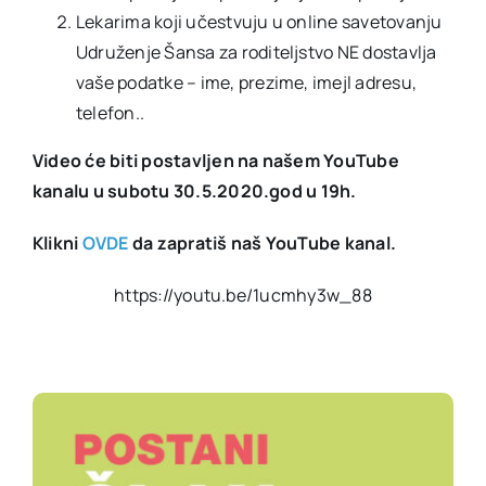
Lekarima koji učestvuju u online savetovanju
Udruženje Šansa za roditeljstvo NE dostavlja
vaše podatke – ime, prezime, imejl adresu,
telefon..
Video će biti postavljen na našem YouTube
kanalu u subotu 30.5.2020.god u 19h.
Klikni
OVDE
da zapratiš naš YouTube kanal.
https://youtu.be/1ucmhy3w_88