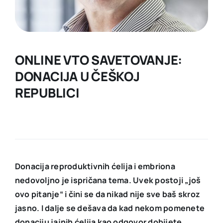
KONTAKT
ONLINE VTO SAVETOVANJE:
DONACIJA U ČEŠKOJ
REPUBLICI
Donacija reproduktivnih ćelija i embriona
nedovoljno je ispričana tema. Uvek postoji „još
ovo pitanje“ i čini se da nikad nije sve baš skroz
jasno. I dalje se dešava da kad nekom pomenete
donaciju jajnih ćelija kao odgovor dobijete