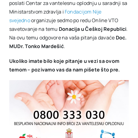
poslati Centar za vantelesnu oplodnju u saradnji sa
Ministarstvom zdravlja i
Fondacijom Nije
svejedno
organizuje sedmo po redu Online VTO
savetovanje na temu
Donacija u Češkoj Republici
.
Na ovu temu odgovore na vaša pitanja davaće
Doc.
MUDr. Tonko Mardešić
.
Ukoliko imate bilo koje pitanje u vezi sa ovom
temom – pozivamo vas da nam pišete što pre.