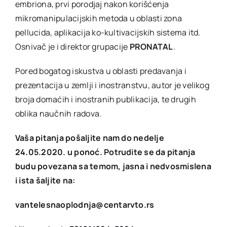
embriona, prvi porodjaj nakon korišćenja
mikromanipulacijskih metoda u oblasti zona
pellucida, aplikacija ko-kultivacijskih sistema itd.
Osnivač je i direktor grupacije
PRONATAL
.
Pored bogatog iskustva u oblasti predavanja i
prezentacija u zemlji i inostranstvu, autor je velikog
broja domaćih i inostranih publikacija, te drugih
oblika naučnih radova.
Vaša pitanja pošaljite nam do nedelje
24.05.2020. u ponoć. Potrudite se da pitanja
budu povezana sa temom, jasna i nedvosmislena
i ista šaljite na:
vantelesnaoplodnja@centarvto.rs