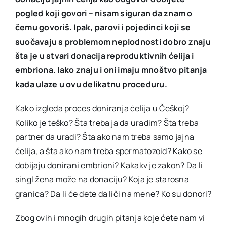
pogled koji govori – nisam siguran da znam o
čemu govoriš. Ipak, parovi i pojedinci koji se
suočavaju s problemom neplodnosti dobro znaju
šta je u stvari donacija reproduktivnih ćelija i
embriona. Iako znaju i oni imaju mnoštvo pitanja
kada ulaze u ovu delikatnu proceduru.
Kako izgleda proces doniranja ćelija u Češkoj?
Koliko je teško? Šta treba ja da uradim? Šta treba
partner da uradi? Šta ako nam treba samo jajna
ćelija, a šta ako nam treba spermatozoid? Kako se
dobijaju donirani embrioni? Kakakv je zakon? Da li
singl žena može na donaciju? Koja je starosna
granica? Da li će dete da liči na mene? Ko su donori?
Zbog ovih i mnogih drugih pitanja koje ćete nam vi