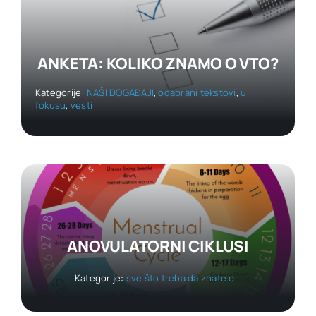
ANKETA: KOLIKO ZNAMO O VTO?
Kategorije:
NAŠI DOGAĐAJI
,
odabrani tekstovi
,
u
fokusu
,
vesti
ANOVULATORNI CIKLUSI
Kategorije:
sve što treba da znate o...