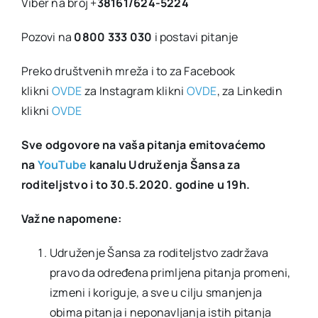
Viber na broj +
38161/624-5224
Pozovi na
0800 333 030
i postavi pitanje
Preko društvenih mreža i to za Facebook
klikni
OVDE
za Instagram klikni
OVDE
, za Linkedin
klikni
OVDE
Sve odgovore na vaša pitanja emitovaćemo
na
YouTube
kanalu Udruženja Šansa za
roditeljstvo i to 30.5.2020. godine u 19h.
Važne napomene:
Udruženje Šansa za roditeljstvo zadržava
pravo da određena primljena pitanja promeni,
izmeni i koriguje, a sve u cilju smanjenja
obima pitanja i neponavljanja istih pitanja