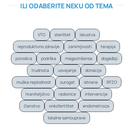
ILI ODABERITE NEKU OD TEMA
VTO
sterilitet
iskustva
reproduktivno zdravlje
zanimljivosti
terapija
porodica
podrška
magazinšansa
događaji
trudnoća
usvajanje
donacija
muška neplodnost
surogat
ishrana
RFZO
hraniteljstvo
radionice
intervencije
članstvo
onkofertilitet
endometrioza
lokalne samouprave