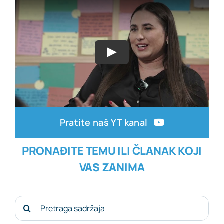
Pratite naš YT kanal
PRONAĐITE TEMU ILI ČLANAK KOJI
VAS ZANIMA
Search
for: