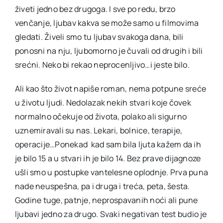
živeti jedno bez drugoga. I sve po redu, brzo
venčanje, ljubav kakva se može samo u filmovima
gledati. Živeli smo tu ljubav svakoga dana, bili
ponosni na nju, ljubomorno je čuvali od drugih i bili
srećni. Neko bi rekao neprocenljivo…i jeste bilo.
Ali kao što život napiše roman, nema potpune sreće
u životu ljudi. Nedolazak nekih stvari koje čovek
normalno očekuje od života, polako ali sigurno
uznemiravali su nas. Lekari, bolnice, terapije,
operacije…Ponekad kad sam bila ljuta kažem da ih
je bilo 15 a u stvari ih je bilo 14. Bez prave dijagnoze
ušli smo u postupke vantelesne oplodnje. Prva puna
nade neuspešna, pa i druga i treća, peta, šesta.
Godine tuge, patnje, neprospavanih noći ali pune
ljubavi jedno za drugo. Svaki negativan test budio je