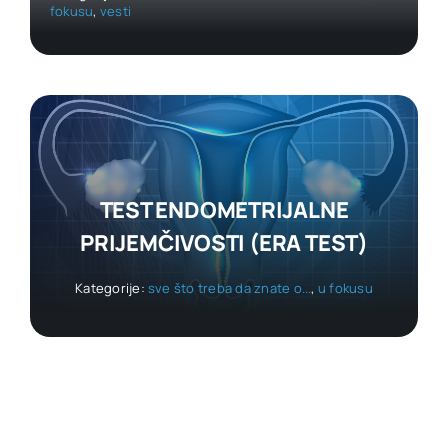
fokusu
,
vesti
TEST ENDOMETRIJALNE
PRIJEMČIVOSTI (ERA TEST)
Kategorije:
sve što treba da znate o...
,
u fokusu