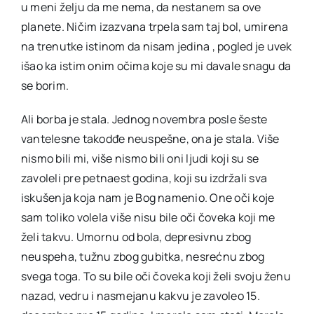
u meni želju da me nema, da nestanem sa ove
planete. Ničim izazvana trpela sam taj bol, umirena
na trenutke istinom da nisam jedina , pogled je uvek
išao ka istim onim očima koje su mi davale snagu da
se borim.
Ali borba je stala. Jednog novembra posle šeste
vantelesne takodđe neuspešne, ona je stala. Više
nismo bili mi, više nismo bili oni ljudi koji su se
zavoleli pre petnaest godina, koji su izdržali sva
iskušenja koja nam je Bog namenio. One oči koje
sam toliko volela više nisu bile oči čoveka koji me
želi takvu. Umornu od bola, depresivnu zbog
neuspeha, tužnu zbog gubitka, nesrećnu zbog
svega toga. To su bile oči čoveka koji želi svoju ženu
nazad, vedru i nasmejanu kakvu je zavoleo 15.