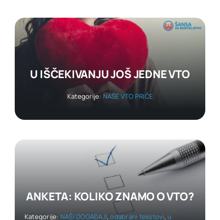
U IŠČEKIVANJU JOŠ JEDNE VTO
Kategorije:
NAŠE VTO PRIČE
ANKETA: KOLIKO ZNAMO O VTO?
Kategorije:
NAŠI DOGAĐAJI
,
odabrani tekstovi
,
u