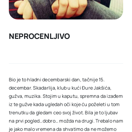
KONTAKT
NEPROCENLJIVO
Bio je to hladni decembarski dan, tačnije 15.
decembar. Skadarlija, klub u kući Đure Jakšića,
gužva, muzika. Stojim u kaputu, spremna da izađem
iz te gužve kada ugledah oči koje ću poželeti u tom
trenutku da gledam ceo svoj život. Bila je to ljubav
na prvi pogled…dobro… možda na drugi. Trebalo nam
je jako malo vremena da shvatimo da ne možemo