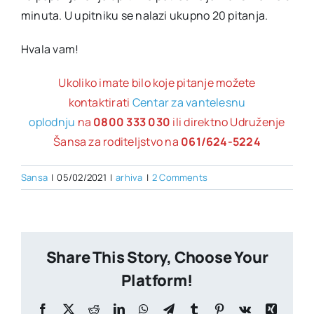
minuta. U upitniku se nalazi ukupno 20 pitanja.
Hvala vam!
Ukoliko imate bilo koje pitanje možete
kontaktirati
Centar za vantelesnu
oplodnju
na
0800 333 030
ili direktno Udruženje
Šansa za roditeljstvo na
061/624-5224
Sansa
|
05/02/2021
|
arhiva
|
2 Comments
Share This Story, Choose Your
Platform!
Facebook
X
Reddit
LinkedIn
WhatsApp
Telegram
Tumblr
Pinterest
Vk
Xing