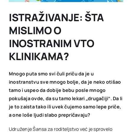
ISTRAŽIVANJE: ŠTA
MISLIMO O
INOSTRANIM VTO
KLINIKAMA?
Mnogo puta smo svi čuli priču da je u
inostranstvu sve mnogo bolje, da je neko otišao
tamo i uspeo da dobije bebu posle mnogo
pokušaja ovde, da su tamo lekari „drugačiji“. Da li
je to zaista tako ili uvek čujemo samo lepe priče,
a one loše ljudi slabo prepričavaju?
Udruženje Šansa za roditeljstvo već je sprovelo