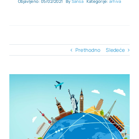
Objavljeno: 05/02/2021
By
Sansa
Kategorije:
arhiva
KONTAKT
Prethodno
Sledeće
View
Larger
Image