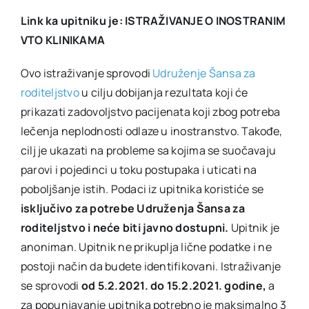
Link ka upitniku je: ISTRAŽIVANJE O INOSTRANIM
VTO KLINIKAMA
Ovo istraživanje sprovodi
Udruženje Šansa za
roditeljstvo
u cilju dobijanja rezultata koji će
prikazati zadovoljstvo pacijenata koji zbog potreba
lečenja neplodnosti odlaze u inostranstvo. Takođe,
cilj je ukazati na probleme sa kojima se suočavaju
parovi i pojedinci u toku postupaka i uticati na
poboljšanje istih. Podaci iz upitnika koristiće se
isključivo za potrebe Udruženja Šansa za
roditeljstvo i neće biti javno dostupni.
Upitnik je
anoniman. Upitnik ne prikuplja lične podatke i ne
postoji način da budete identifikovani. Istraživanje
se sprovodi
od 5.2.2021. do 15.2.2021. godine,
a
za popunjavanje upitnika potrebno je maksimalno 3