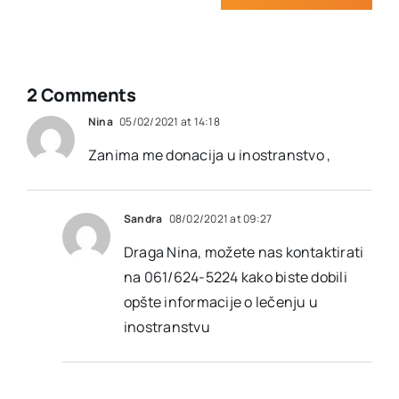
(NE)PLODNOSTI
DOPISI
2022.
(2022.
GODINA)
2 Comments
Nina
05/02/2021 at 14:18
Zanima me donacija u inostranstvo ,
Sandra
08/02/2021 at 09:27
Draga Nina, možete nas kontaktirati
na 061/624-5224 kako biste dobili
opšte informacije o lečenju u
inostranstvu