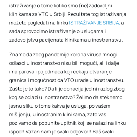
istraživanje o tome koliko smo (ne)zadovoljni
klinikama za VTO u Srbiji. Rezultate tog istraživanja
možete pogledati na linku
ISTRAŽIVANJE SRBIJA,
a
sada sprovodimo istraživanje o uslugama i
zadovoljstvu pacijenata klinikama u inostranstvu.
Znamo da zbog pandemije korona virusa mnogi
odlasci u inostranstvo nisu bili mogući, ali i dalje
ima parova i pojedinaca koji čekaju otvaranje
granica i mogućnost da VTO urade u inostranstvu.
Zašto je to tako? Da li je donacija jedini razlog zbog
kog se odlazi u inostranstvo? Želimo da steknemo
jasnu sliku o tome kakva je usluga, po vašem
mišljenju, u inostranim klinikama, zato vas
pozivamo da popunite upitnik koji se nalazi na linku
ispod!! Važan nam je svaki odgovor!! Baš svaki.