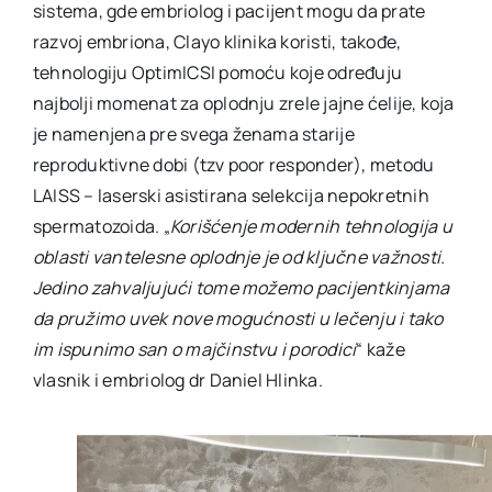
sistema, gde embriolog i pacijent mogu da prate
razvoj embriona, Clayo klinika koristi, takođe,
tehnologiju OptimICSI pomoću koje određuju
najbolji momenat za oplodnju zrele jajne ćelije, koja
je namenjena pre svega ženama starije
reproduktivne dobi (tzv poor responder), metodu
LAISS – laserski asistirana selekcija nepokretnih
spermatozoida. „
Korišćenje modernih tehnologija u
oblasti vantelesne oplodnje je od ključne važnosti.
Jedino zahvaljujući tome možemo pacijentkinjama
da pružimo uvek nove mogućnosti u lečenju i tako
im ispunimo san o majčinstvu i porodici
“ kaže
vlasnik i embriolog dr Daniel Hlinka.