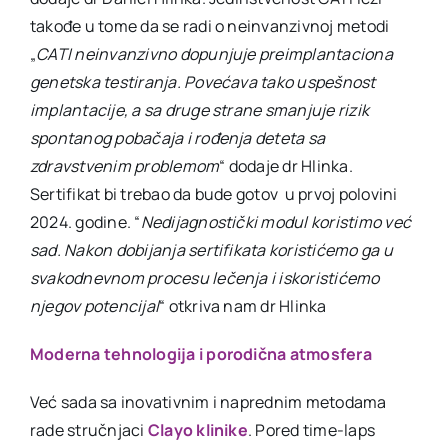
takođe u tome da se radi o neinvanzivnoj metodi
„
CATI neinvanzivno dopunjuje preimplantaciona
genetska testiranja. Povećava tako uspešnost
implantacije, a sa druge strane smanjuje rizik
spontanog pobačaja i rođenja deteta sa
zdravstvenim problemom
“ dodaje dr Hlinka.
Sertifikat bi trebao da bude gotov u prvoj polovini
2024. godine. “
Nedijagnostički modul koristimo već
sad. Nakon dobijanja sertifikata koristićemo ga u
svakodnevnom procesu lečenja i iskoristićemo
njegov potencijal
“ otkriva nam dr Hlinka
Moderna tehnologija i porodična atmosf
era
Već sada sa inovativnim i naprednim metodama
rade stručnjaci
Clayo klinike
. Pored time-laps