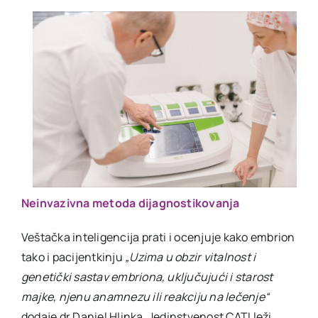
Neinvazivna metoda dijagnostikovanja
Veštačka inteligencija prati i ocenjuje kako embrion
tako i pacijentkinju
„Uzima u obzir vitalnost i
genetički sastav embriona, uključujući i starost
majke, njenu anamnezu ili reakciju na lečenje“
dodaje dr Daniel Hlinka. Jedinstvenost CATI leži