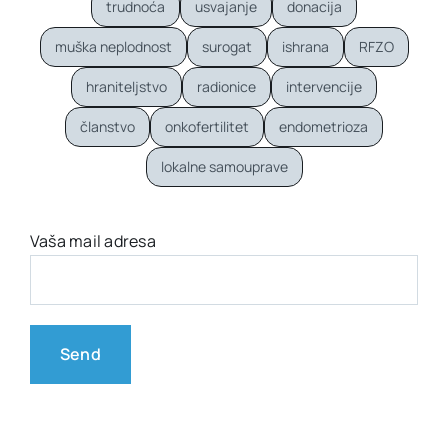
trudnoća
usvajanje
donacija
muška neplodnost
surogat
ishrana
RFZO
hraniteljstvo
radionice
intervencije
članstvo
onkofertilitet
endometrioza
lokalne samouprave
Vaša mail adresa