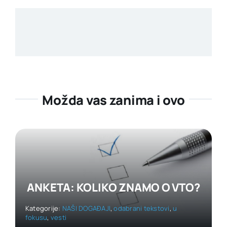
Možda vas zanima i ovo
ANKETA: KOLIKO ZNAMO O VTO?
Kategorije:
NAŠI DOGAĐAJI
,
odabrani tekstovi
,
u
fokusu
,
vesti