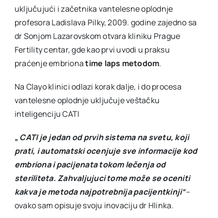
uključujući i začetnika vantelesne oplodnje
profesora Ladislava Pilky, 2009. godine zajedno sa
dr Sonjom Lazarovskom otvara kliniku Prague
Fertility centar, gde kao prvi uvodi u praksu
praćenje embriona
time laps metodom
.
Na Clayo klinici odlazi korak dalje, i do procesa
vantelesne oplodnje uključuje veštačku
inteligenciju CATI
„
CATI je jedan od prvih sistema na svetu, koji
prati, i automatski ocenjuje sve informacije kod
embriona i pacijenata tokom lečenja od
steriliteta. Zahvaljujuci tome može se oceniti
kakva je metoda najpotrebnija pacijentkinji“
–
ovako sam opisuje svoju inovaciju dr Hlinka
.