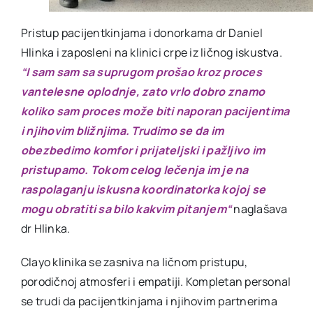
Pristup pacijentkinjama i donorkama dr Daniel
Hlinka i zaposleni na klinici crpe iz ličnog iskustva.
“I sam sam sa suprugom prošao kroz proces
vantelesne oplodnje, zato vrlo dobro znamo
koliko sam proces može biti naporan pacijentima
i njihovim bližnjima. Trudimo se da im
obezbedimo komfor i prijateljski i pažljivo im
pristupamo. Tokom celog lečenja im je na
raspolaganju iskusna koordinatorka kojoj se
mogu obratiti sa bilo kakvim pitanjem“
naglašava
dr Hlinka.
Clayo klinika se zasniva na ličnom pristupu,
porodičnoj atmosferi i empatiji. Kompletan personal
se trudi da pacijentkinjama i njihovim partnerima