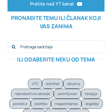
Pratite naš YT kanal
PRONAĐITE TEMU ILI ČLANAK KOJI
VAS ZANIMA
Search
for:
ILI ODABERITE NEKU OD TEMA
VTO
sterilitet
iskustva
reproduktivno zdravlje
zanimljivosti
terapija
porodica
podrška
magazinšansa
događaji