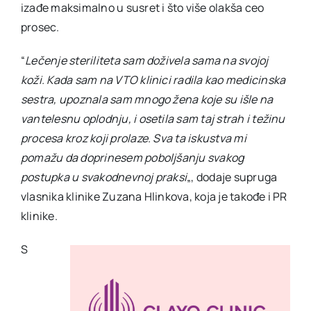
izađe maksimalno u susret i što više olakša ceo
prosec.
“
Lečenje steriliteta sam doživela sama na svojoj
koži. Kada sam na VTO klinici radila kao medicinska
sestra, upoznala sam mnogo žena koje su išle na
vantelesnu oplodnju, i osetila sam taj strah i težinu
procesa kroz koji prolaze. Sva ta iskustva mi
pomažu da doprinesem poboljšanju svakog
postupka u svakodnevnoj praksi
„, dodaje supruga
vlasnika klinike Zuzana Hlinkova, koja je takođe i PR
klinike.
S