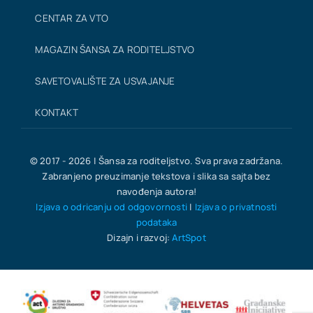
CENTAR ZA VTO
MAGAZIN ŠANSA ZA RODITELJSTVO
SAVETOVALIŠTE ZA USVAJANJE
KONTAKT
© 2017 - 2026 | Šansa za roditeljstvo. Sva prava zadržana.
Zabranjeno preuzimanje tekstova i slika sa sajta bez
navođenja autora!
Izjava o odricanju od odgovornosti
|
Izjava o privatnosti
podataka
Dizajn i razvoj:
ArtSpot