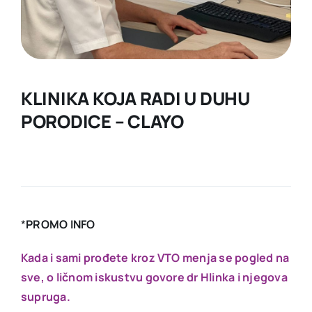
KONTAKT
KLINIKA KOJA RADI U DUHU
PORODICE – CLAYO
*
PROMO INFO
Kada i sami prođete kroz VTO menja se pogled na
sve, o ličnom iskustvu govore dr Hlinka i njegova
supruga.