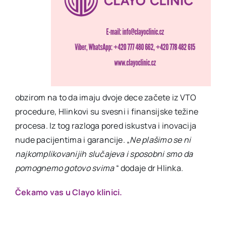
obzirom na to da imaju dvoje dece začete iz VTO
procedure, Hlinkovi su svesni i finansijske težine
procesa. Iz tog razloga pored iskustva i inovacija
nude pacijentima i garancije. „
Ne plašimo se ni
najkomplikovanijih slučajeva i sposobni smo da
pomognemo gotovo svima
“ dodaje dr Hlinka.
Čekamo vas u Clayo klinici.