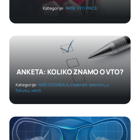
Kategorije:
NAŠE VTO PRIČE
ANKETA: KOLIKO ZNAMO O VTO?
Kategorije:
NAŠI DOGAĐAJI
,
odabrani tekstovi
,
u
fokusu
,
vesti