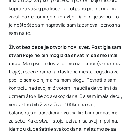
ima usluga za pse i proizvodi i pokloni koje možete
kupiti za vašeg pratioca, je potpuno promenilo moj
život, da ne pominjem zdravlje. Dalo mi je svrhu. To
je nešto što sam napravila sam iz osnova i ponosna
sam na to.
Život bez dece je otvorio novi svet. Postigla sam
stvari koje ne bih mogla da shvatim da smo imali
decu.
Moji psi i ja dosta idemo na odmor (samo nas
troje), recenziramo fantastična mesta pogodna za
pse i pišemo o njima na mom blogu. Povratila sam
kontrolu nad svojim životom i naučila da volim i da
uzmem što više od svakog dana. Da sam imala decu,
verovatno bih živela život 100km na sat,
balansirajući porodični život sa kratkim predasima
za sebe. Kako stvari stoje, uživam sa svojim psima,
idemo u duge šetnje svakog dana, nalazimo se sa