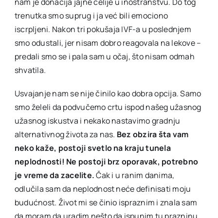
nam je donacija jajne ćelije u inostranstvu. Do tog
trenutka smo suprug i ja već bili emociono
iscrpljeni. Nakon tri pokušaja IVF-a u poslednjem
smo odustali, jer nisam dobro reagovala na lekove –
predali smo se i pala sam u očaj, što nisam odmah
shvatila.
Usvajanje nam se nije činilo kao dobra opcija. Samo
smo želeli da podvučemo crtu ispod našeg užasnog
užasnog iskustva i nekako nastavimo gradnju
alternativnog života za nas.
Bez obzira šta vam
neko kaže, postoji svetlo na kraju tunela
neplodnosti! Ne postoji brz oporavak, potrebno
je vreme da zacelite.
Čak i u ranim danima,
odlučila sam da neplodnost neće definisati moju
budućnost. Život mi se činio ispraznim i znala sam
da moram da uradim nešto da ispunim tu prazninu.