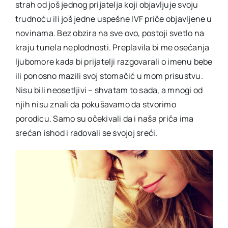
strah od još jednog prijatelja koji objavljuje svoju
trudnoću ili još jedne uspešne IVF priče objavljene u
novinama. Bez obzira na sve ovo, postoji svetlo na
kraju tunela neplodnosti. Preplavila bi me osećanja
ljubomore kada bi prijatelji razgovarali o imenu bebe
ili ponosno mazili svoj stomačić u mom prisustvu.
Nisu bili neosetljivi – shvatam to sada, a mnogi od
njih nisu znali da pokušavamo da stvorimo
porodicu. Samo su očekivali da i naša priča ima
srećan ishod i radovali se svojoj sreći.