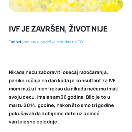
KONTAKT
IVF JE ZAVRŠEN, ŽIVOT NIJE
Tagovi:
iskustva
,
podrška
,
sterilitet
,
VTO
Nikada neću zaboraviti osećaj razočaranja,
panike i očaja na dan kada je konsultant za IVF
mom mužu i meni rekao da nikada nećemo imati
svoju decu.
Imala sam 36 godina. Bilo je to u
martu 2014. godine, nakon što smo tri godine
pokušavali da dobijemo dete uz pomoć
vantelesne oplodnje.