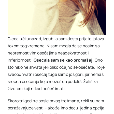
Gledajući unazad, izgubila sam dosta prijateljstava
tokom tog vremena. Nisam mogla da se nosim sa
nepremostivim osećajima neadekvatnosti i
inferiornosti.
Osećala sam se kao promašaj.
Ono
što niko ne shvata je koliko očajno se osećate. To je
sveobuhvatni osećaj tuge samo još gori, jer nemaš
srećna osećanja koja možeš da podeliš. Žališ za
životom koji nikad nećeš imati.
Skoro tri godine posle prvog tretmana, rekli su nam
poražavajuće vesti – ako želimo decu, jedina opcija