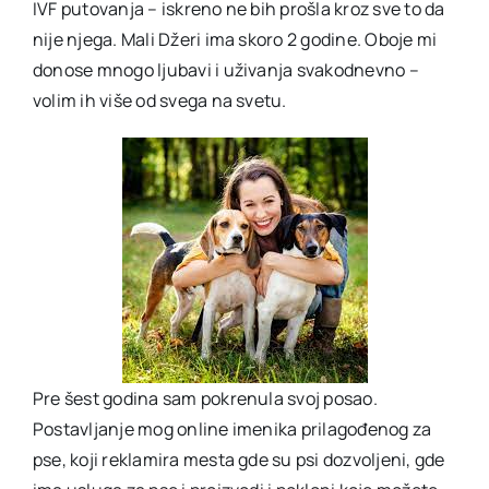
IVF putovanja – iskreno ne bih prošla kroz sve to da
nije njega. Mali Džeri ima skoro 2 godine. Oboje mi
donose mnogo ljubavi i uživanja svakodnevno –
volim ih više od svega na svetu.
Pre šest godina sam pokrenula svoj posao.
Postavljanje mog online imenika prilagođenog za
pse, koji reklamira mesta gde su psi dozvoljeni, gde