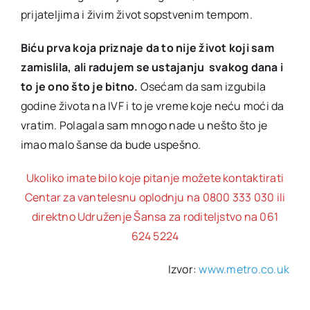
prijateljima i živim život sopstvenim tempom.
Biću prva koja priznaje da to nije život koji sam
zamislila, ali radujem se ustajanju svakog dana i
to je ono što je bitno.
Osećam da sam izgubila
godine života na IVF i to je vreme koje neću moći da
vratim. Polagala sam mnogo nade u nešto što je
imao malo šanse da bude uspešno.
Ukoliko imate bilo koje pitanje možete kontaktirati
Centar za vantelesnu oplodnju na 0800 333 030 ili
direktno Udruženje Šansa za roditeljstvo na 061
624 5224
Izvor:
www.metro.co.uk