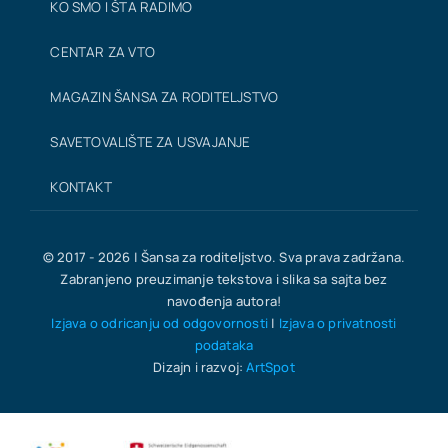
KO SMO I ŠTA RADIMO
CENTAR ZA VTO
MAGAZIN ŠANSA ZA RODITELJSTVO
SAVETOVALIŠTE ZA USVAJANJE
KONTAKT
© 2017 - 2026 | Šansa za roditeljstvo. Sva prava zadržana.
Zabranjeno preuzimanje tekstova i slika sa sajta bez
navođenja autora!
Izjava o odricanju od odgovornosti
|
Izjava o privatnosti
podataka
Dizajn i razvoj:
ArtSpot