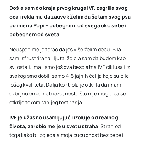
Došla sam do kraja prvog kruga IVF, zagrlila svog
oca i rekla mu da zauvek želim da šetam svog psa
po imenu Popi – pobegnem od svega oko sebe i
pobegnem od sveta.
Neuspeh me je terao da još više želim decu. Bila
sam isfrustrirana i ljuta, želela sam da budem kao i
svi ostali. Imali smo još dva besplatna IVF ciklusa i iz
svakog smo dobili samo 4-5 jajnih ćelija koje su bile
lošeg kvaliteta. Dalja kontrola je otkrila da imam
ozbiljnu endometriozu, nešto što nije moglo da se
otkrije tokom ranijeg testiranja.
IVF je užasno usamljujuć i izoluje od realnog
života, zarobio me je u svetu straha
. Strah od
toga kako bi izgledala moja budućnost bez dece i