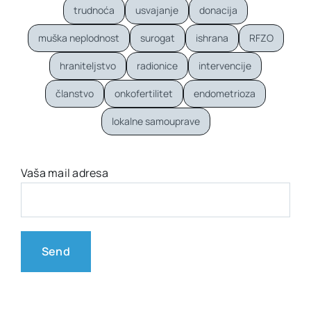
trudnoća
usvajanje
donacija
muška neplodnost
surogat
ishrana
RFZO
hraniteljstvo
radionice
intervencije
članstvo
onkofertilitet
endometrioza
lokalne samouprave
Vaša mail adresa