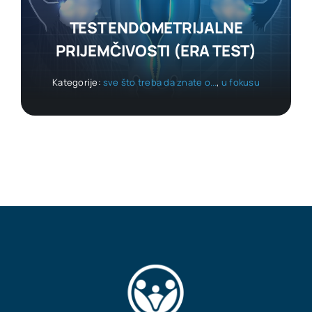
TEST ENDOMETRIJALNE
PRIJEMČIVOSTI (ERA TEST)
Kategorije:
sve što treba da znate o...
,
u fokusu