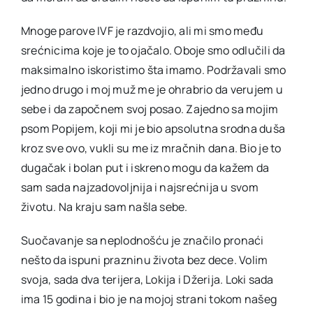
Mnoge parove IVF je razdvojio, ali mi smo među
srećnicima koje je to ojačalo. Oboje smo odlučili da
maksimalno iskoristimo šta imamo. Podržavali smo
jedno drugo i moj muž me je ohrabrio da verujem u
sebe i da započnem svoj posao. Zajedno sa mojim
psom Popijem, koji mi je bio apsolutna srodna duša
kroz sve ovo, vukli su me iz mračnih dana. Bio je to
dugačak i bolan put i iskreno mogu da kažem da
sam sada najzadovoljnija i najsrećnija u svom
životu. Na kraju sam našla sebe.
Suočavanje sa neplodnošću je značilo pronaći
nešto da ispuni prazninu života bez dece. Volim
svoja, sada dva terijera, Lokija i Džerija. Loki sada
ima 15 godina i bio je na mojoj strani tokom našeg