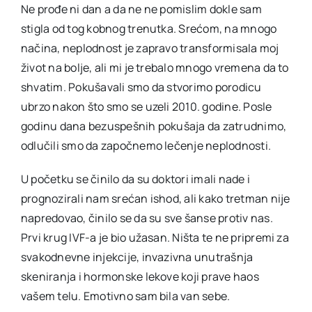
Ne prođe ni dan a da ne ne pomislim dokle sam
stigla od tog kobnog trenutka. Srećom, na mnogo
načina, neplodnost je zapravo transformisala moj
život na bolje, ali mi je trebalo mnogo vremena da to
shvatim. Pokušavali smo da stvorimo porodicu
ubrzo nakon što smo se uzeli 2010. godine. Posle
godinu dana bezuspešnih pokušaja da zatrudnimo,
odlučili smo da započnemo lečenje neplodnosti.
U početku se činilo da su doktori imali nade i
prognozirali nam srećan ishod, ali kako tretman nije
napredovao, činilo se da su sve šanse protiv nas.
Prvi krug IVF-a je bio užasan. Ništa te ne pripremi za
svakodnevne injekcije, invazivna unutrašnja
skeniranja i hormonske lekove koji prave haos
vašem telu. Emotivno sam bila van sebe.