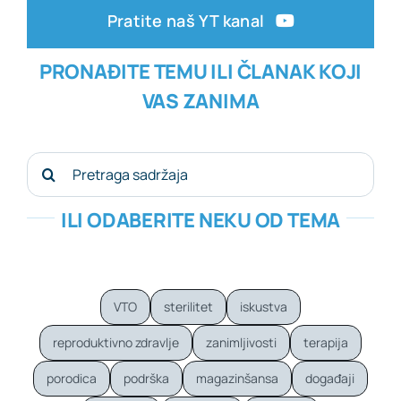
Pratite naš YT kanal
PRONAĐITE TEMU ILI ČLANAK KOJI
VAS ZANIMA
Search
for:
ILI ODABERITE NEKU OD TEMA
VTO
sterilitet
iskustva
reproduktivno zdravlje
zanimljivosti
terapija
porodica
podrška
magazinšansa
događaji